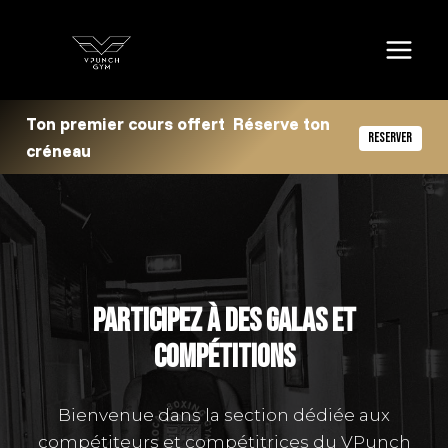
Aller
au
contenu
Ton premier cours offert Réserve ton
RESERVER
créneau
PARTICIPEZ À DES GALAS ET
COMPÉTITIONS
Bienvenue dans la section dédiée aux
compétiteurs et compétitrices du VPunch