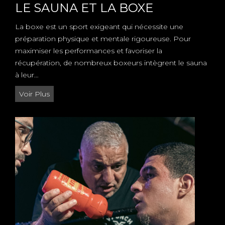
LE SAUNA ET LA BOXE
La boxe est un sport exigeant qui nécessite une
préparation physique et mentale rigoureuse. Pour
maximiser les performances et favoriser la
récupération, de nombreux boxeurs intègrent le sauna
à leur…
L
Voir Plus
E
S
A
U
N
A
E
T
L
A