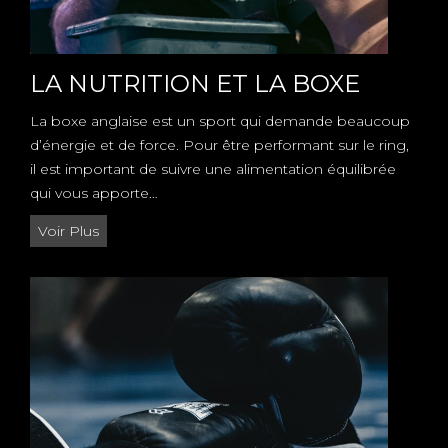
B
O
X
E
LA NUTRITION ET LA BOXE
La boxe anglaise est un sport qui demande beaucoup
d’énergie et de force. Pour être performant sur le ring,
il est important de suivre une alimentation équilibrée
qui vous apporte…
L
Voir Plus
A
N
U
T
R
I
T
I
O