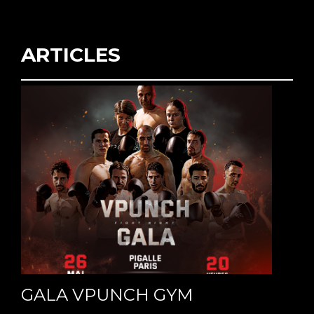
P
U
N
ARTICLES
C
H
G
Y
M
GALA VPUNCH GYM