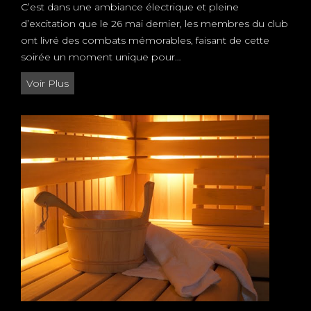
C’est dans une ambiance électrique et pleine
d’excitation que le 26 mai dernier, les membres du club
ont livré des combats mémorables, faisant de cette
soirée un moment unique pour…
G
Voir Plus
A
L
A
V
P
U
N
C
H
G
Y
M