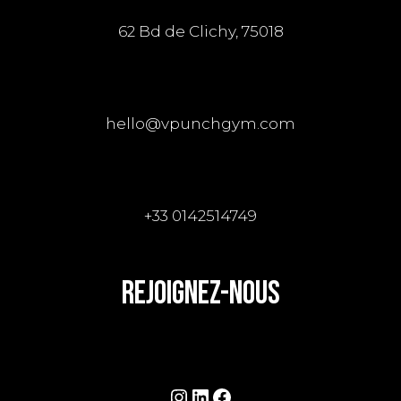
B
62 Bd de Clichy, 75018
L
I
C
hello@vpunchgym.com
A
T
I
+33 0142514749
O
N
REJOIGNEZ-NOUS
S
Instagram
LinkedIn
Facebook