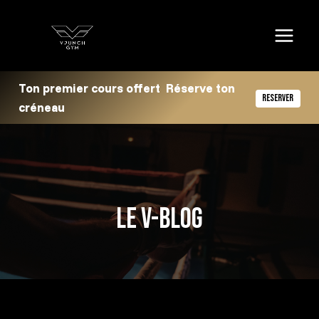
Aller
au
contenu
Ton premier cours offert Réserve ton
RESERVER
créneau
LE V-BLOG