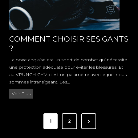
N
E
T
L
A
COMMENT CHOISIR SES GANTS
B
?
O
X
La boxe anglaise est un sport de combat qui nécessite
E
une protection adéquate pour éviter les blessures. Et
au VPUNCH GYM c’est un paramètre avec lequel nous
sommes intransigeant. Les…
C
Voir Plus
O
M
P
M
N
1
2
E
A
e
N
T